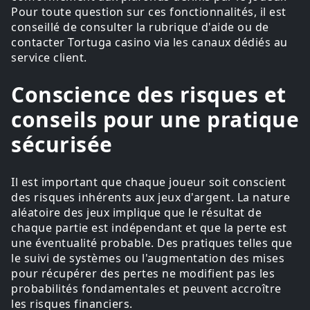
Pour toute question sur ces fonctionnalités, il est
conseillé de consulter la rubrique d'aide ou de
contacter Tortuga casino via les canaux dédiés au
service client.
Conscience des risques et
conseils pour une pratique
sécurisée
Il est important que chaque joueur soit conscient
des risques inhérents aux jeux d'argent. La nature
aléatoire des jeux implique que le résultat de
chaque partie est indépendant et que la perte est
une éventualité probable. Des pratiques telles que
le suivi de systèmes ou l'augmentation des mises
pour récupérer des pertes ne modifient pas les
probabilités fondamentales et peuvent accroître
les risques financiers.