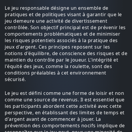
Le jeu responsable désigne un ensemble de
pratiques et de politiques visant à garantir que le
jeu demeure une activité de divertissement
contrôlée. Son objectif principal est de prévenir les
comportements problématiques et de minimiser
les risques potentiels associés à la pratique des
jeux d'argent. Ces principes reposent sur les
notions d'équilibre, de conscience des risques et de
maintien du contrôle par le joueur. L'intégrité et
l'équité des jeux, comme la roulette, sont des
conditions préalables à cet environnement
sécurisé.
Le jeu est défini comme une forme de loisir et non
comme une source de revenus. Il est essentiel que
les participants abordent cette activité avec cette
perspective, en établissant des limites de temps et
d'argent avant de commencer à jouer. La
prévention des comportements nocifs implique de