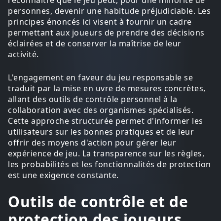
reconnaître que le jeu peut, pour une minorité de
personnes, devenir une habitude préjudiciable. Les
principes énoncés ici visent à fournir un cadre
permettant aux joueurs de prendre des décisions
éclairées et de conserver la maîtrise de leur
activité.
L'engagement en faveur du jeu responsable se
traduit par la mise en uvre de mesures concrètes,
allant des outils de contrôle personnel à la
collaboration avec des organismes spécialisés.
Cette approche structurée permet d'informer les
utilisateurs sur les bonnes pratiques et de leur
offrir des moyens d'action pour gérer leur
expérience de jeu. La transparence sur les règles,
les probabilités et les fonctionnalités de protection
est une exigence constante.
Outils de contrôle et de
protection des joueurs