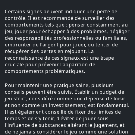
Certains signes peuvent indiquer une perte de
contrôle. Il est recommandé de surveiller des
comportements tels que : penser constamment au
jeu, jouer pour échapper à des problèmes, négliger
des responsabilités professionnelles ou familiales,
emprunter de l'argent pour jouer, ou tenter de
récupérer des pertes en rejouant. La
reconnaissance de ces signaux est une étape
cruciale pour prévenir l'apparition de
comportements problématiques.
Pour maintenir une pratique saine, plusieurs
conseils peuvent être suivis. Établir un budget de
jeu strict, considéré comme une dépense de loisir
et non comme un investissement, est fondamental.
Il est également conseillé de fixer des limites de
temps et de s'y tenir, d'éviter de jouer sous
l'influence de substances altérant le jugement, et
de ne jamais considérer le jeu comme une solution