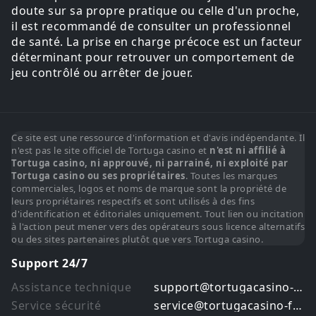
doute sur sa propre pratique ou celle d'un proche,
il est recommandé de consulter un professionnel
de santé. La prise en charge précoce est un facteur
déterminant pour retrouver un comportement de
jeu contrôlé ou arrêter de jouer.
Ce site est une ressource d'information et d'avis indépendante. Il
n'est pas le site officiel de Tortuga casino et
n'est ni affilié à
Tortuga casino, ni approuvé, ni parrainé, ni exploité par
Tortuga casino ou ses propriétaires
. Toutes les marques
commerciales, logos et noms de marque sont la propriété de
leurs propriétaires respectifs et sont utilisés à des fins
d'identification et éditoriales uniquement. Tout lien ou incitation
à l'action peut mener vers des opérateurs sous licence alternatifs
ou des sites partenaires plutôt que vers Tortuga casino.
Support 24/7
Assistance technique
support@tortugacasino-fra.com
Service sécurité
service@tortugacasino-fra.com