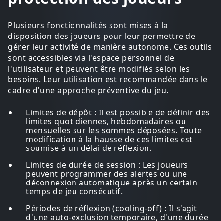
Plusieurs fonctionnalités sont mises à la
disposition des joueurs pour leur permettre de
gérer leur activité de manière autonome. Ces outils
sont accessibles via l'espace personnel de
l'utilisateur et peuvent être modifiés selon les
besoins. Leur utilisation est recommandée dans le
cadre d'une approche préventive du jeu.
Limites de dépôt : Il est possible de définir des
limites quotidiennes, hebdomadaires ou
mensuelles sur les sommes déposées. Toute
modification à la hausse de ces limites est
soumise à un délai de réflexion.
Limites de durée de session : Les joueurs
peuvent programmer des alertes ou une
déconnexion automatique après un certain
temps de jeu consécutif.
Périodes de réflexion (cooling-off) : Il s'agit
d'une auto-exclusion temporaire, d'une durée