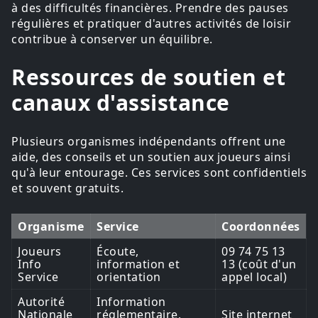
à des difficultés financières. Prendre des pauses
régulières et pratiquer d'autres activités de loisir
contribue à conserver un équilibre.
Ressources de soutien et
canaux d'assistance
Plusieurs organismes indépendants offrent une
aide, des conseils et un soutien aux joueurs ainsi
qu'à leur entourage. Ces services sont confidentiels
et souvent gratuits.
Organisme
Service
Coordonnées
Joueurs
Écoute,
09 74 75 13
Info
information et
13 (coût d'un
Service
orientation
appel local)
Autorité
Information
Nationale
réglementaire,
Site internet