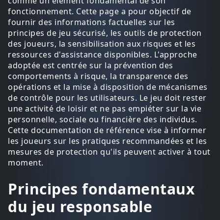
comme un élément fondamental de son
fonctionnement. Cette page a pour objectif de
fournir des informations factuelles sur les
principes de jeu sécurisé, les outils de protection
des joueurs, la sensibilisation aux risques et les
ressources d'assistance disponibles. L'approche
adoptée est centrée sur la prévention des
comportements à risque, la transparence des
opérations et la mise à disposition de mécanismes
de contrôle pour les utilisateurs. Le jeu doit rester
une activité de loisir et ne pas empiéter sur la vie
personnelle, sociale ou financière des individus.
Cette documentation de référence vise à informer
les joueurs sur les pratiques recommandées et les
mesures de protection qu'ils peuvent activer à tout
moment.
Principes fondamentaux
du jeu responsable