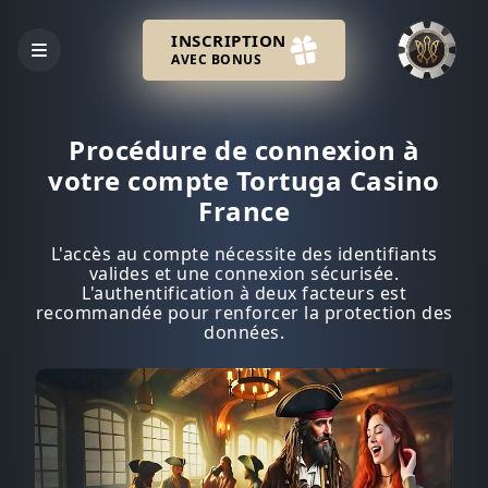
INSCRIPTION
AVEC BONUS
Procédure de connexion à
votre compte Tortuga Casino
France
L'accès au compte nécessite des identifiants
valides et une connexion sécurisée.
L'authentification à deux facteurs est
recommandée pour renforcer la protection des
données.