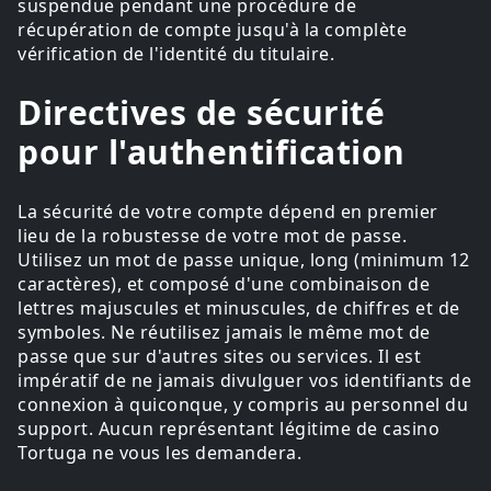
suspendue pendant une procédure de
récupération de compte jusqu'à la complète
vérification de l'identité du titulaire.
Directives de sécurité
pour l'authentification
La sécurité de votre compte dépend en premier
lieu de la robustesse de votre mot de passe.
Utilisez un mot de passe unique, long (minimum 12
caractères), et composé d'une combinaison de
lettres majuscules et minuscules, de chiffres et de
symboles. Ne réutilisez jamais le même mot de
passe que sur d'autres sites ou services. Il est
impératif de ne jamais divulguer vos identifiants de
connexion à quiconque, y compris au personnel du
support. Aucun représentant légitime de casino
Tortuga ne vous les demandera.