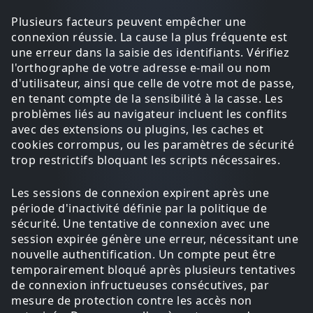
Plusieurs facteurs peuvent empêcher une
connexion réussie. La cause la plus fréquente est
une erreur dans la saisie des identifiants. Vérifiez
l'orthographe de votre adresse e-mail ou nom
d'utilisateur, ainsi que celle de votre mot de passe,
en tenant compte de la sensibilité à la casse. Les
problèmes liés au navigateur incluent les conflits
avec des extensions ou plugins, les caches et
cookies corrompus, ou les paramètres de sécurité
trop restrictifs bloquant les scripts nécessaires.
Les sessions de connexion expirent après une
période d'inactivité définie par la politique de
sécurité. Une tentative de connexion avec une
session expirée génère une erreur, nécessitant une
nouvelle authentification. Un compte peut être
temporairement bloqué après plusieurs tentatives
de connexion infructueuses consécutives, par
mesure de protection contre les accès non