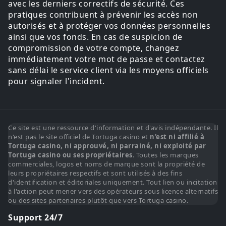
avec les derniers correctifs de sécurité. Ces
pratiques contribuent à prévenir les accès non
autorisés et à protéger vos données personnelles
ainsi que vos fonds. En cas de suspicion de
compromission de votre compte, changez
immédiatement votre mot de passe et contactez
sans délai le service client via les moyens officiels
pour signaler l'incident.
Ce site est une ressource d'information et d'avis indépendante. Il
n'est pas le site officiel de Tortuga casino et
n'est ni affilié à
Tortuga casino, ni approuvé, ni parrainé, ni exploité par
Tortuga casino ou ses propriétaires
. Toutes les marques
commerciales, logos et noms de marque sont la propriété de
leurs propriétaires respectifs et sont utilisés à des fins
d'identification et éditoriales uniquement. Tout lien ou incitation
à l'action peut mener vers des opérateurs sous licence alternatifs
ou des sites partenaires plutôt que vers Tortuga casino.
Support 24/7