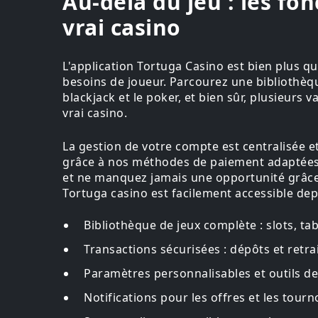
Au-delà du jeu : les fo
vrai casino
L'application Tortuga Casino est bien plus 
besoins de joueur. Parcourez une bibliothèq
blackjack et le poker, et bien sûr, plusieurs 
vrai casino.
La gestion de votre compte est centralisée e
grâce à nos méthodes de paiement adaptées a
et ne manquez jamais une opportunité grâce 
Tortuga casino est facilement accessible depu
Bibliothèque de jeux complète : slots, tab
Transactions sécurisées : dépôts et retra
Paramètres personnalisables et outils de
Notifications pour les offres et les tourno