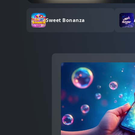
Sweet Bonanza