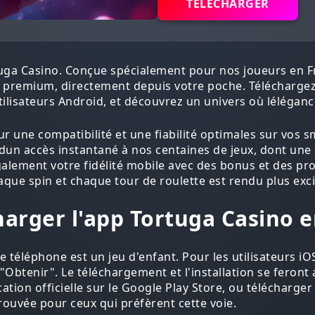
TÉLÉCHARGER
uga Casino. Conçue spécialement pour nos joueurs en Fr
o premium, directement depuis votre poche. Téléchargez
utilisateurs Android, et découvrez un univers où lélégan
r une compatibilité et une fiabilité optimales sur vos s
t dun accès instantané à nos centaines de jeux, dont une
lement votre fidélité mobile avec des bonus et des pr
que spin et chaque tour de roulette est rendu plus exci
arger l'app Tortuga Casino e
e téléphone est un jeu d'enfant. Pour les utilisateurs i
"Obtenir". Le téléchargement et l'installation se feron
cation officielle sur le Google Play Store, ou télécharge
ouvée pour ceux qui préfèrent cette voie.