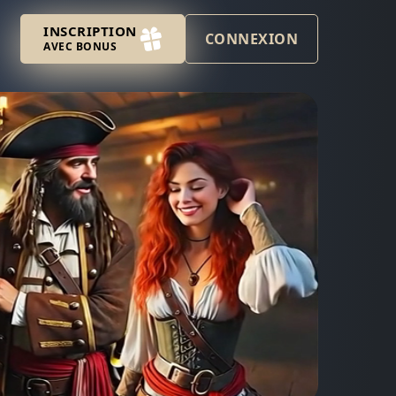
INSCRIPTION
CONNEXION
AVEC BONUS