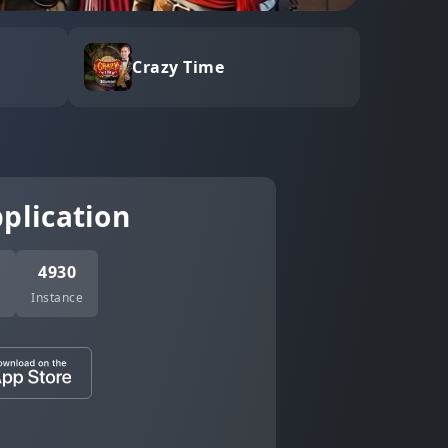
Crazy Time
pplication
4930
Instance