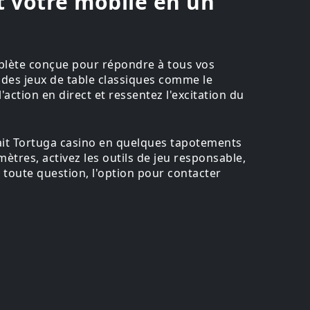
t votre mobile en un
mplète conçue pour répondre à tous vos
des jeux de table classiques comme le
'action en direct et ressentez l'excitation du
trait Tortuga casino en quelques tapotements
tres, activez les outils de jeu responsable,
toute question, l'option pour contacter