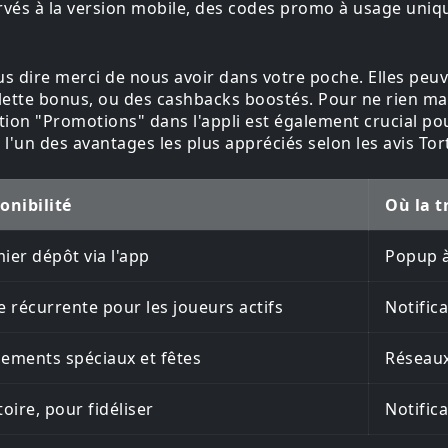
vés à la version mobile, des codes promo à usage uniqu
s dire merci de nous avoir dans votre poche. Elles peuve
lette bonus, ou des cashbacks boostés. Pour ne rien man
ction "Promotions" dans l'appli est également crucial po
 l'un des avantages les plus appréciés selon les avis To
onibilité
Où la t
ier dépôt via l'app
Popup à
e récurrente pour les joueurs actifs
Notific
ements spéciaux et fêtes
Réseaux
toire, pour fidéliser
Notifica